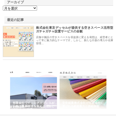
アーカイブ
最近の記事
株式会社東京デッセルが提供する空きスペース活用型
ガチャガチャ設置サービスの全貌
店舗や施設の空きスペースを収益源に変える発想は、経営者にと
って常に魅力的なテーマです。しかし、新たな什器の導入や在庫
管理…
国産
有限会社ワインエクスプレスが
安倍紙業株式会社が印刷会社に
株
力
山形の青果物流を支える理由と
選ばれる紙提案力と供給体制
れ
ドライバー待遇