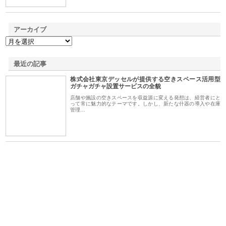
アーカイブ
最近の記事
株式会社東京デッセルが提供する空きスペース活用型
ガチャガチャ設置サービスの全貌
店舗や施設の空きスペースを収益源に変える発想は、経営者にと
って常に魅力的なテーマです。しかし、新たな什器の導入や在庫
管理…
が山
株式会社三原商会が製造現場に
株式会社三好屋食品工業が国産
有