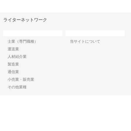
土木
選ばれる産業機材調達の強みと
小麦で焼く手作りパンの魅力
山
は
ド
ライターネットワーク
カテゴリー
サイト情報
士業（専門職種）
当サイトについて
運送業
人材紹介業
製造業
通信業
小売業・販売業
その他業種
Copyright©2026【ライターネットワーク】 All Rights reserved.